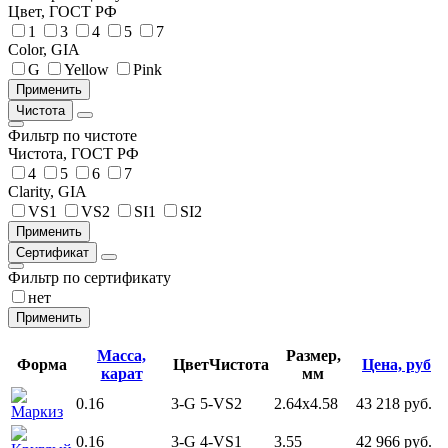
Цвет, ГОСТ РФ
1
3
4
5
7
Color, GIA
G
Yellow
Pink
Чистота
Фильтр по чистоте
Чистота, ГОСТ РФ
4
5
6
7
Clarity, GIA
VS1
VS2
SI1
SI2
Сертификат
Фильтр по сертификату
нет
Масса,
Размер,
Форма
Цвет
Чистота
Цена, руб
карат
мм
0.16
3-G
5-VS2
2.64x4.58
43 218 руб.
Маркиз
0.16
3-G
4-VS1
3.55
42 966 руб.