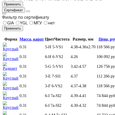
Сертификат
Фильтр по сертификату
GIA
YGL
МГУ
нет
Форма
Масса, карат
Цвет
Чистота
Размер, мм
Цена, ру
0.31
5-H
5-VS1
4.38-4.36x2.70
118 566 ру
Круглый
0.31
6-H
6-VS2
4.26
106 092 ру
Круглый
0.31
5-G
5-VS1
3.42-4.57
126 756 ру
Радиант
0.31
3-E
7-SI1
4.37
112 266 ру
Круглый
0.31
3-F
6-VS2
4.37-4.38
118 566 ру
Круглый
0.31
6-I
7а-SI2
4.39-4.41
74 844 руб
Круглый
0.31
6-I
7а-SI2
4.30-4.32
74 844 руб
Круглый