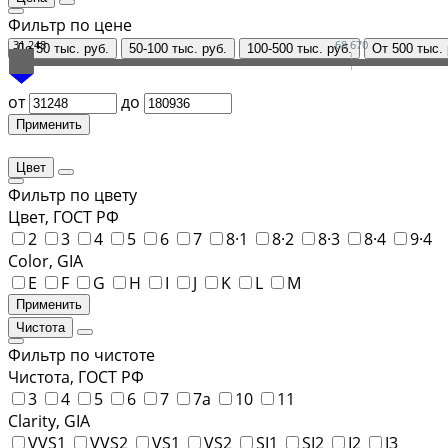
Фильтр по цене
31 248
68 670
До 50 тыс. руб.
50-100 тыс. руб.
100-500 тыс. руб.
От 500 тыс. 
от
до
Цвет
Фильтр по цвету
Цвет, ГОСТ РФ
2
3
4
5
6
7
8·1
8·2
8·3
8·4
9·4
Color, GIA
E
F
G
H
I
J
K
L
M
Чистота
Фильтр по чистоте
Чистота, ГОСТ РФ
3
4
5
6
7
7а
10
11
Clarity, GIA
VVS1
VVS2
VS1
VS2
SI1
SI2
I2
I3