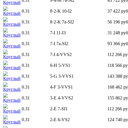
0.31
9·4-M
7а-SI2
43 722 руб
Круглый
0.31
8·2-K
10-I2
37 422 руб
Круглый
0.31
8·2-K
7а-SI2
56 196 руб
Круглый
0.31
7-I
11-I3
31 248 руб
Круглый
0.31
7-I
7а-SI2
93 366 руб
Круглый
0.31
7-I
4-VVS2
112 266 ру
Круглый
0.31
6-H
5-VS1
118 566 ру
Круглый
0.31
5-G
3-VVS1
143 388 ру
Круглый
0.31
4-F
3-VVS1
168 462 ру
Круглый
0.31
3-E
4-VVS2
155 862 ру
Круглый
0.31
2-E
7-SI1
112 266 ру
Круглый
0.31
2-E
6-VS2
124 740 ру
Круглый