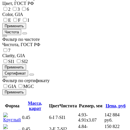
Цвет, ГОСТ РФ
2
3
6
Color, GIA
E
F
I
Чистота
Фильтр по чистоте
Чистота, ГОСТ РФ
7
Clarity, GIA
SI1
SI2
Сертификат
Фильтр по сертификату
GIA
MGC
Масса,
Форма
Цвет
Чистота
Размер, мм
Цена, руб
карат
4.93-
142 884
0.45
6-I
7-SI1
Круглый
4.91x3.07
руб.
4.84-
150 822
0.45
2-E
7-SI2