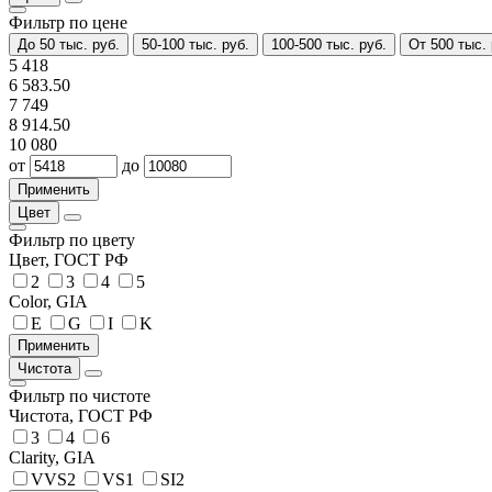
Фильтр по цене
До 50 тыс. руб.
50-100 тыс. руб.
100-500 тыс. руб.
От 500 тыс. 
5 418
6 583.50
7 749
8 914.50
10 080
от
до
Цвет
Фильтр по цвету
Цвет, ГОСТ РФ
2
3
4
5
Color, GIA
E
G
I
K
Чистота
Фильтр по чистоте
Чистота, ГОСТ РФ
3
4
6
Clarity, GIA
VVS2
VS1
SI2