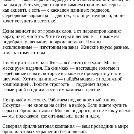
на выход. Есть модели с одним камнем (одиночная серьга —
как акцент), а есть — с каскадом длинных подвесок.
Серебряные варианты — для тех, кто ищет недорого, но не
хочет уступать в эстетике!
Цены зависят не от громких слов, а от параметров камня:
карат, цвет, чистота. Хотите серьги дешевле — поможем
подобрать маленькие, но яркие вставки. Нужны
эксклюзивные — изготовим на заказ. Женские вкусы разные,
и мы к этому готовы!
Посмотрите фото на сайте — всё снято в студии. Мы не
маскируем изделия. На снимках — настоящие золотые и
серебряные серьги, которые вы можете примерить у нас в
шоуруме. Хотите длинные — найдём модель с подвижной
композицией. Любите строгость — подойдёт пара с
геометрией и одним якутским камнем в центре.
Не продаём массовку. Работаем под конкретный запрос.
Покупка — не кнопка на сайте, а выбор. Если ищете купить
серьги с бриллиантами в Москве недорого, но не «как у всех»
— мы подскажем, где оптимальны цена и идея.
Северная бриллиантовая компания — ваш проводник в мире
бриллиантовых украшений без иллюзий.