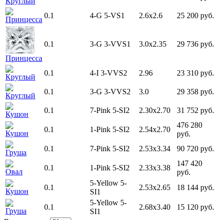
Круглый
0.1
4-G
5-VS1
2.6x2.6
25 200 руб.
Принцесса
0.1
3-G
3-VVS1
3.0x2.35
29 736 руб.
Принцесса
0.1
4-I
3-VVS2
2.96
23 310 руб.
Круглый
0.1
3-G
3-VVS2
3.0
29 358 руб.
Круглый
0.1
7-Pink
5-SI2
2.30x2.70
31 752 руб.
Кушон
476 280
0.1
1-Pink
5-SI2
2.54x2.70
Кушон
руб.
0.1
7-Pink
5-SI2
2.53x3.34
90 720 руб.
Груша
147 420
0.1
1-Pink
5-SI2
2.33x3.38
Овал
руб.
5-Yellow
5-
0.1
2.53x2.65
18 144 руб.
Кушон
SI1
5-Yellow
5-
0.1
2.68x3.40
15 120 руб.
Груша
SI1