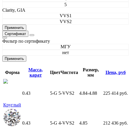
5
Clarity, GIA
VVS1
VVS2
Сертификат
Фильтр по сертификату
МГУ
нет
Масса,
Размер,
Форма
Цвет
Чистота
Цена, руб
карат
мм
0.43
5-G
5-VVS2
4.84-4.88
225 414 руб.
Круглый
0.43
5-G
4-VVS2
4.85
212 436 руб.