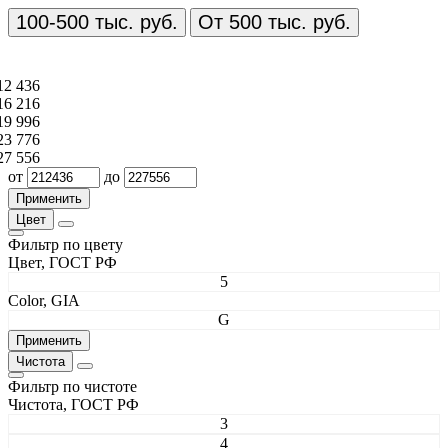
100-500 тыс. руб.
От 500 тыс. руб.
12 436
16 216
19 996
23 776
27 556
от
до
Цвет
Фильтр по цвету
Цвет, ГОСТ РФ
5
Color, GIA
G
Чистота
Фильтр по чистоте
Чистота, ГОСТ РФ
3
4