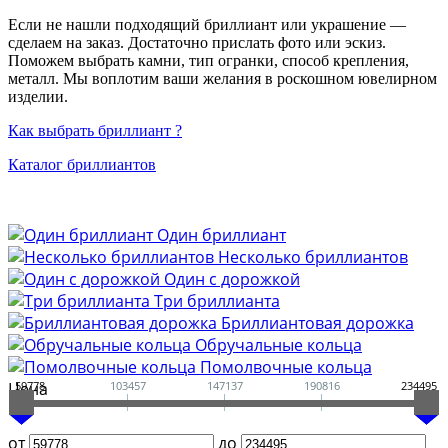
Если не нашли подходящий бриллиант или украшение —
сделаем на заказ. Достаточно прислать фото или эскиз.
Поможем выбрать камни, тип огранки, способ крепления,
металл. Мы воплотим ваши желания в роскошном ювелирном
изделии.
Как выбрать бриллиант ?
Каталог бриллиантов
Один бриллиант
Несколько бриллиантов
Один с дорожкой
Три бриллианта
Бриллиантовая дорожка
Обручальные кольца
Помолвочные кольца
Цена
59778
103457
147137
190816
234495
от
до