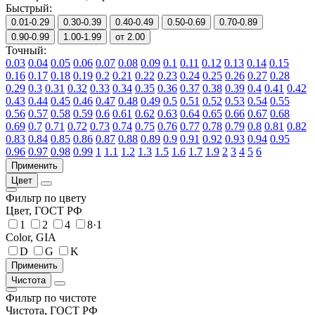
Быстрый:
0.01-0.29
0.30-0.39
0.40-0.49
0.50-0.69
0.70-0.89
0.90-0.99
1.00-1.99
от 2.00
Точный:
0.03
0.04
0.05
0.06
0.07
0.08
0.09
0.1
0.11
0.12
0.13
0.14
0.15
0.16
0.17
0.18
0.19
0.2
0.21
0.22
0.23
0.24
0.25
0.26
0.27
0.28
0.29
0.3
0.31
0.32
0.33
0.34
0.35
0.36
0.37
0.38
0.39
0.4
0.41
0.42
0.43
0.44
0.45
0.46
0.47
0.48
0.49
0.5
0.51
0.52
0.53
0.54
0.55
0.56
0.57
0.58
0.59
0.6
0.61
0.62
0.63
0.64
0.65
0.66
0.67
0.68
0.69
0.7
0.71
0.72
0.73
0.74
0.75
0.76
0.77
0.78
0.79
0.8
0.81
0.82
0.83
0.84
0.85
0.86
0.87
0.88
0.89
0.9
0.91
0.92
0.93
0.94
0.95
0.96
0.97
0.98
0.99
1
1.1
1.2
1.3
1.5
1.6
1.7
1.9
2
3
4
5
6
Цвет
Фильтр по цвету
Цвет, ГОСТ РФ
1
2
4
8·1
Color, GIA
D
G
K
Чистота
Фильтр по чистоте
Чистота, ГОСТ РФ