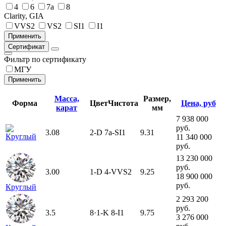
4
6
7а
8
Clarity, GIA
VVS2
VS2
SI1
I1
Сертификат
Фильтр по сертификату
МГУ
Масса,
Размер,
Форма
Цвет
Чистота
Цена, руб
карат
мм
7 938 000
руб.
3.08
2-D
7а-SI1
9.31
Круглый
11 340 000
руб.
13 230 000
руб.
3.00
1-D
4-VVS2
9.25
18 900 000
руб.
Круглый
2 293 200
руб.
3.5
8·1-K
8-I1
9.75
3 276 000